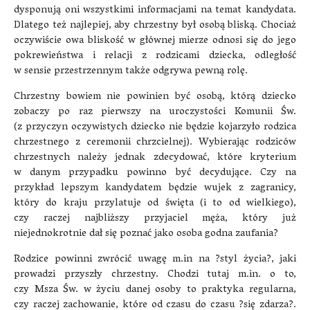
dysponują oni wszystkimi informacjami na temat kandydata.
Dlatego też najlepiej, aby chrzestny był osobą bliską. Chociaż
oczywiście owa bliskość w głównej mierze odnosi się do jego
pokrewieństwa i relacji z rodzicami dziecka, odległość
w sensie przestrzennym także odgrywa pewną rolę.
Chrzestny bowiem nie powinien być osobą, którą dziecko
zobaczy po raz pierwszy na uroczystości Komunii Św.
(z przyczyn oczywistych dziecko nie będzie kojarzyło rodzica
chrzestnego z ceremonii chrzcielnej). Wybierając rodziców
chrzestnych należy jednak zdecydować, które kryterium
w danym przypadku powinno być decydujące. Czy na
przykład lepszym kandydatem będzie wujek z zagranicy,
który do kraju przylatuje od święta (i to od wielkiego),
czy raczej najbliższy przyjaciel męża, który już
niejednokrotnie dał się poznać jako osoba godna zaufania?
Rodzice powinni zwrócić uwagę m.in na ?styl życia?, jaki
prowadzi przyszły chrzestny. Chodzi tutaj m.in. o to,
czy Msza Św. w życiu danej osoby to praktyka regularna,
czy raczej zachowanie, które od czasu do czasu ?się zdarza?.