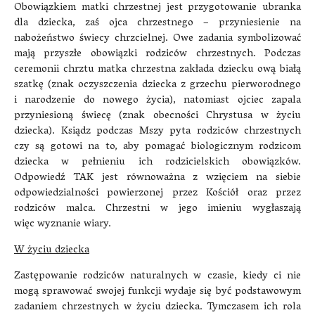
Obowiązkiem matki chrzestnej jest przygotowanie ubranka
dla dziecka, zaś ojca chrzestnego – przyniesienie na
nabożeństwo świecy chrzcielnej. Owe zadania symbolizować
mają przyszłe obowiązki rodziców chrzestnych. Podczas
ceremonii chrztu matka chrzestna zakłada dziecku ową białą
szatkę (znak oczyszczenia dziecka z grzechu pierworodnego
i narodzenie do nowego życia), natomiast ojciec zapala
przyniesioną świecę (znak obecności Chrystusa w życiu
dziecka). Ksiądz podczas Mszy pyta rodziców chrzestnych
czy są gotowi na to, aby pomagać biologicznym rodzicom
dziecka w pełnieniu ich rodzicielskich obowiązków.
Odpowiedź TAK jest równoważna z wzięciem na siebie
odpowiedzialności powierzonej przez Kościół oraz przez
rodziców malca. Chrzestni w jego imieniu wygłaszają
więc wyznanie wiary.
W życiu dziecka
Zastępowanie rodziców naturalnych w czasie, kiedy ci nie
mogą sprawować swojej funkcji wydaje się być podstawowym
zadaniem chrzestnych w życiu dziecka. Tymczasem ich rola