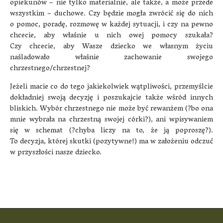
opiekunów – nie tylko materialnie, ale także, a może przede
wszystkim – duchowe. Czy będzie mogła zwrócić się do nich
o pomoc, poradę, rozmowę w każdej sytuacji, i czy na pewno
chcecie, aby właśnie u nich owej pomocy szukała?
Czy chcecie, aby Wasze dziecko we własnym życiu
naśladowało właśnie zachowanie swojego
chrzestnego/chrzestnej?
Jeżeli macie co do tego jakiekolwiek wątpliwości, przemyślcie
dokładniej swoją decyzję i poszukajcie także wśród innych
bliskich. Wybór chrzestnego nie może być rewanżem (?bo ona
mnie wybrała na chrzestną swojej córki?), ani wpisywaniem
się w schemat (?chyba liczy na to, że ją poproszę?).
To decyzja, której skutki (pozytywne!) ma w założeniu odczuć
w przyszłości nasze dziecko.