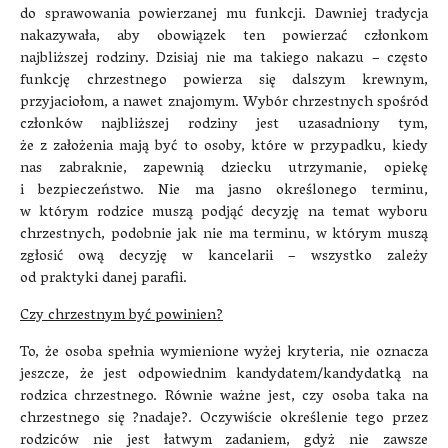
do sprawowania powierzanej mu funkcji. Dawniej tradycja
nakazywała, aby obowiązek ten powierzać członkom
najbliższej rodziny. Dzisiaj nie ma takiego nakazu – często
funkcję chrzestnego powierza się dalszym krewnym,
przyjaciołom, a nawet znajomym. Wybór chrzestnych spośród
członków najbliższej rodziny jest uzasadniony tym,
że z założenia mają być to osoby, które w przypadku, kiedy
nas zabraknie, zapewnią dziecku utrzymanie, opiekę
i bezpieczeństwo. Nie ma jasno określonego terminu,
w którym rodzice muszą podjąć decyzję na temat wyboru
chrzestnych, podobnie jak nie ma terminu, w którym muszą
zgłosić ową decyzję w kancelarii – wszystko zależy
od praktyki danej parafii.
Czy chrzestnym być powinien?
To, że osoba spełnia wymienione wyżej kryteria, nie oznacza
jeszcze, że jest odpowiednim kandydatem/kandydatką na
rodzica chrzestnego. Równie ważne jest, czy osoba taka na
chrzestnego się ?nadaje?. Oczywiście określenie tego przez
rodziców nie jest łatwym zadaniem, gdyż nie zawsze